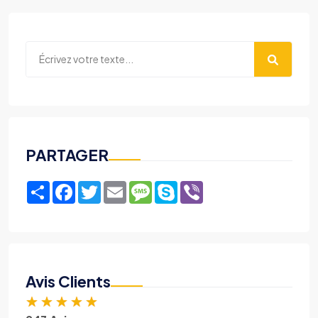
PARTAGER
Share
Facebook
Twitter
Email
Message
Skype
Viber
Avis Clients
★
★
★
★
★