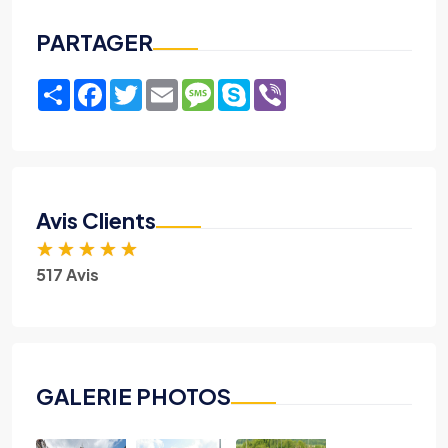
PARTAGER
Share
Facebook
Twitter
Email
Message
Skype
Viber
Avis Clients
★
★
★
★
★
517 Avis
GALERIE PHOTOS