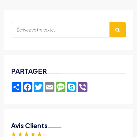
PARTAGER
Share
Facebook
Twitter
Email
Message
Skype
Viber
Avis Clients
★
★
★
★
★