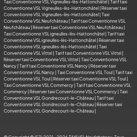
Taxi Conventionne VSL Vigneulles-lès-Hattonchâtel
|
Tarif taxi
Conventionne VSL Vigneulles-lès-Hattonchâtel
|
Réserver taxi
Conventionne VSL Vigneulles-lès-Hattonchâtel
|
Taxi
Conventionne VSL Neufchâteau
|
Tarif taxi Conventionne VSL
Neufchâteau
|
Réserver taxi Conventionne VSL Neufchâteau
|
Taxi Conventionne VSL igneulles-lès-Hattonchâtel
|
Tarif taxi
Conventionne VSL igneulles-lès-Hattonchâtel
|
Réserver taxi
Conventionne VSL igneulles-lès-Hattonchâtel
|
Taxi
Conventionne VSL Vittel
|
Tarif taxi Conventionne VSL Vittel
|
Réserver taxi Conventionne VSL Vittel
|
Taxi Conventionne VSL
Nancy
|
Tarif taxi Conventionne VSL Nancy
|
Réserver taxi
Conventionne VSL Nancy
|
Taxi Conventionne VSL Toul
|
Tarif taxi
Conventionne VSL Toul
|
Réserver taxi Conventionne VSL Toul
|
Taxi Conventionne VSL Commercy
|
Tarif taxi Conventionne VSL
Commercy
|
Réserver taxi Conventionne VSL Commercy
|
Taxi
Conventionne VSL Gondrecourt-le-Château
|
Tarif taxi
Conventionne VSL Gondrecourt-le-Château
|
Réserver taxi
Conventionne VSL Gondrecourt-le-Château
|
© Copyright © (S3) 2021- 2026 TAXI VSL Neufchateau .Tous