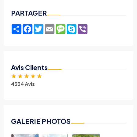
PARTAGER
Share
Facebook
Twitter
Email
Message
Skype
Viber
Avis Clients
★
★
★
★
★
4334 Avis
GALERIE PHOTOS